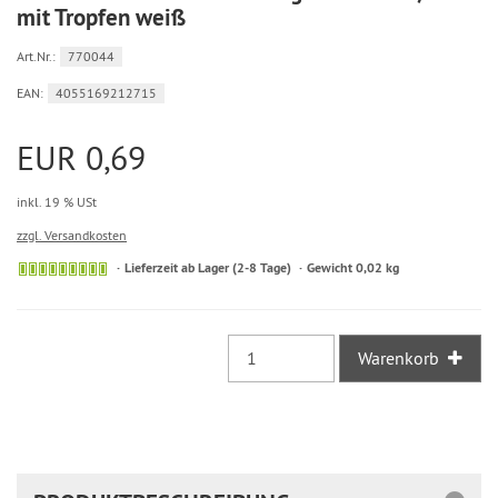
mit Tropfen weiß
Art.Nr.:
770044
EAN:
4055169212715
EUR 0,69
inkl. 19 % USt
zzgl. Versandkosten
Sofort
Lieferzeit ab Lager (2-8 Tage)
Gewicht 0,02 kg
versandfähig,
ausreichende
Stückzahl
Warenkorb