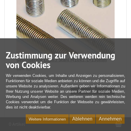
Zustimmung zur Verwendung
Gewinderohr Eisen / Stahl M10x1, L=130mm
von Cookies
EUR 1,54
Wir verwenden Cookies, um Inhalte und Anzeigen zu personalisieren,
inkl. 19 % USt
zzgl. Versandkosten
Funktionen für soziale Medien anbieten zu können und die Zugriffe auf
unsere Website zu analysieren. Außerdem geben wir Informationen zu
mehr...
Ihrer Nutzung unserer Website an unsere Partner für soziale Medien,
Werbung und Analysen weiter. Des weiteren werden rein technische
Cookies verwendet um die Funktion der Webseite zu gewährleisten,
dies ist nicht deaktivierbar.
Ablehnen
Annehmen
Weitere Informationen
War
0 Artikel