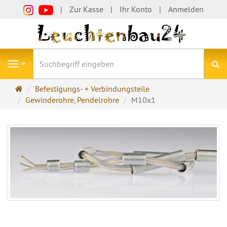
Zur Kasse
Ihr Konto
Anmelden
S
Navigation
Startseite
Befestigungs- + Verbindungsteile
Gewinderohre, Pendelrohre
M10x1