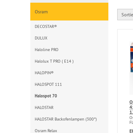
Osram
Sorti
DECOSTAR®
DULUX
Haloline PRO
Halolux T PRO ( E14 )
HALOPIN®
HALOSPOT 111
Halospot 70
O
4
HALOSTAR
1
O
HALOSTAR Backofenlampen (300°)
F
Osram Relax
E