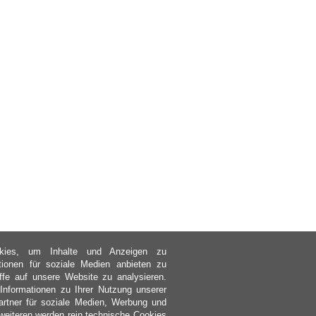
kies, um Inhalte und Anzeigen zu
ktionen für soziale Medien anbieten zu
ffe auf unsere Website zu analysieren.
nformationen zu Ihrer Nutzung unserer
rtner für soziale Medien, Werbung und
weiteren werden rein technische Cookies