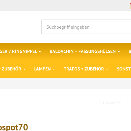
ER / RINGNIPPEL
BALDACHIN + FASSUNGSHÜLSEN
 + ZUBEHÖR
LAMPEN
TRAFOS + ZUBEHÖR
SONST
ospot70