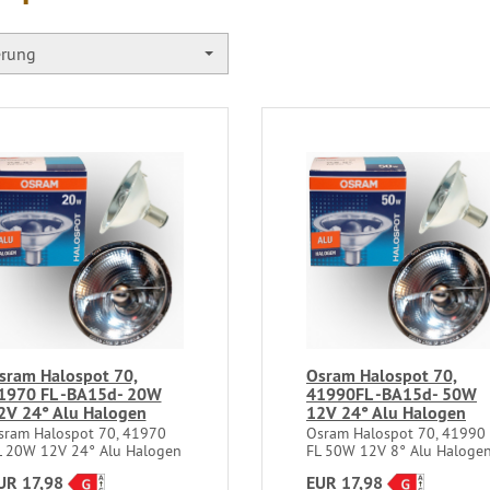
erung
sram Halospot 70,
Osram Halospot 70,
1970 FL -BA15d- 20W
41990FL -BA15d- 50W
2V 24° Alu Halogen
12V 24° Alu Halogen
sram Halospot 70, 41970
Osram Halospot 70, 41990
L 20W 12V 24° Alu Halogen
FL 50W 12V 8° Alu Haloge
UR 17,98
EUR 17,98