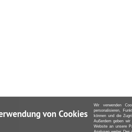
Wir verwenden Coo
erwendung von Cookies
personalisieren, Fun
können und die Zugri
Außerdem geben wir I
Website an unsere Pa
Analysen weiter. Des 