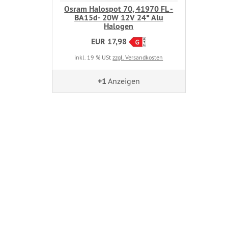
Osram Halospot 70, 41970 FL -
BA15d- 20W 12V 24° Alu
Halogen
EUR 17,98
inkl. 19 % USt
zzgl. Versandkosten
+1
Anzeigen