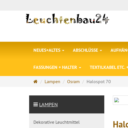
NEUES+ALTES
ABSCHLÜSSE
AUFHÄNG
FASSUNGEN + HALTER
TEXTILKABEL ETC.
Startseite
Lampen
Osram
Halospot 70
LAMPEN
Hal
Dekorative Leuchtmittel