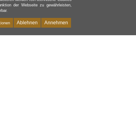
nktion der Webseite zu gewährleisten,
rbar.
Ablehnen
Annehmen
tionen
Bac
to
Top