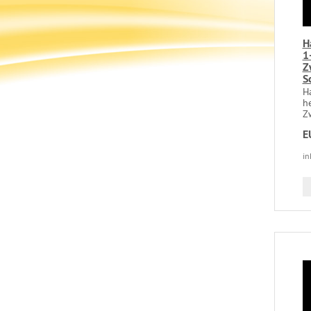
H
1
Z
S
H
he
Zw
E
in