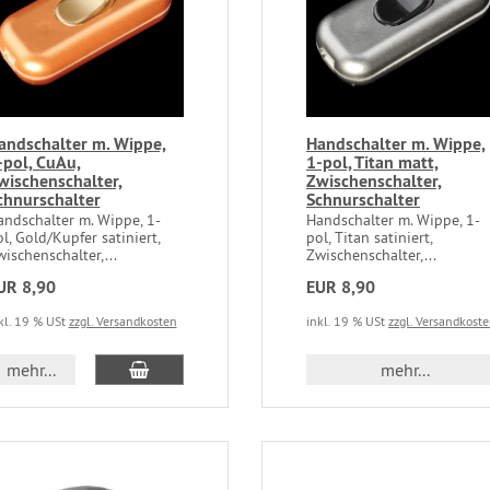
andschalter m. Wippe,
Handschalter m. Wippe,
-pol, CuAu,
1-pol, Titan matt,
wischenschalter,
Zwischenschalter,
chnurschalter
Schnurschalter
andschalter m. Wippe, 1-
Handschalter m. Wippe, 1-
l, Gold/Kupfer satiniert,
pol, Titan satiniert,
ischenschalter,...
Zwischenschalter,...
UR 8,90
EUR 8,90
kl. 19 % USt
zzgl. Versandkosten
inkl. 19 % USt
zzgl. Versandkost
mehr...
mehr...