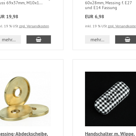
uss 69x37mm, M10x1...
60x28mm, Messing f. E27
und E14 Fassung
UR 19,98
EUR 6,98
kl. 19 % USt
zzgl. Versandkosten
inkl. 19 % USt
zzgl. Versandkost
mehr...
mehr...
essing-Abdeckscheibe,
Handschalter m. Wippe,