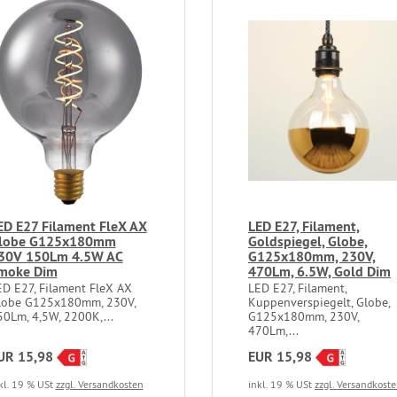
ED E27 Filament FleX AX
LED E27, Filament,
lobe G125x180mm
Goldspiegel, Globe,
30V 150Lm 4.5W AC
G125x180mm, 230V,
moke Dim
470Lm, 6.5W, Gold Dim
ED E27, Filament FleX AX
LED E27, Filament,
lobe G125x180mm, 230V,
Kuppenverspiegelt, Globe,
50Lm, 4,5W, 2200K,...
G125x180mm, 230V,
470Lm,...
UR 15,98
EUR 15,98
kl. 19 % USt
zzgl. Versandkosten
inkl. 19 % USt
zzgl. Versandkost