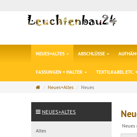
NEUES+ALTES
ABSCHLÜSSE
AUFHÄNG
FASSUNGEN + HALTER
TEXTILKABEL ETC.
Startseite
Neues+Altes
Neues
Neue
NEUES+ALTES
Neues (
Altes