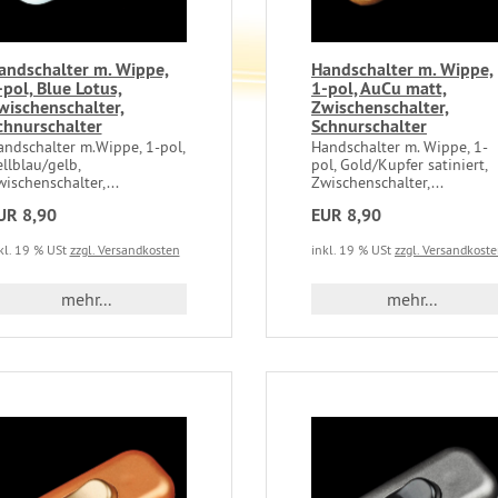
andschalter m. Wippe,
Handschalter m. Wippe,
-pol, Blue Lotus,
1-pol, AuCu matt,
wischenschalter,
Zwischenschalter,
chnurschalter
Schnurschalter
andschalter m.Wippe, 1-pol,
Handschalter m. Wippe, 1-
llblau/gelb,
pol, Gold/Kupfer satiniert,
ischenschalter,...
Zwischenschalter,...
UR 8,90
EUR 8,90
kl. 19 % USt
zzgl. Versandkosten
inkl. 19 % USt
zzgl. Versandkost
mehr...
mehr...