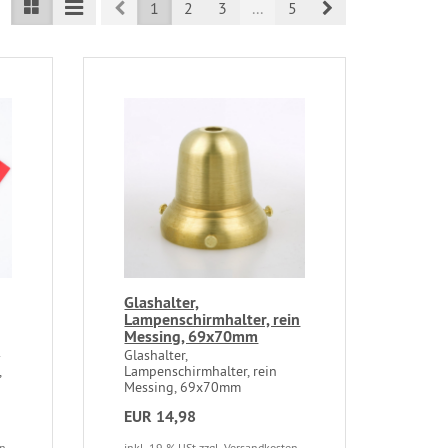
Prev
Next
1
2
3
...
5
Glashalter,
Lampenschirmhalter, rein
Messing, 69x70mm
-
Glashalter,
,
Lampenschirmhalter, rein
Messing, 69x70mm
EUR 14,98
en
inkl. 19 % USt
zzgl. Versandkosten