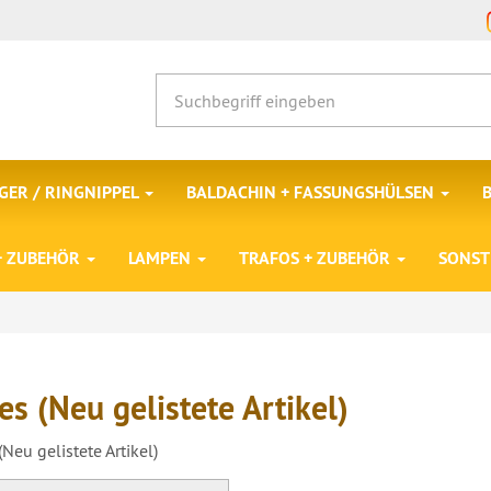
ER / RINGNIPPEL
BALDACHIN + FASSUNGSHÜLSEN
 + ZUBEHÖR
LAMPEN
TRAFOS + ZUBEHÖR
SONST
s (Neu gelistete Artikel)
Neu gelistete Artikel)