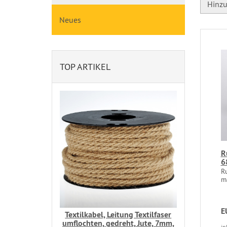
Hinzu
Neues
TOP ARTIKEL
R
6
R
m
E
Textilkabel, Leitung Textilfaser
umflochten, gedreht, Jute, 7mm,
in