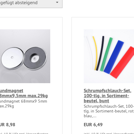
gefügt absteigend
undmagnet
Schrumpfschlauch-Set,
8mmx9,5mm max.29kg
100-tlg. in Sortiment-
beutel, bunt
undmagnet 68mmx9 5mm
ax.29kg
Schrumpfschlauch-Set, 100
tlg. in Sortiment-beutel, rot
blau,...
UR 8,98
EUR 6,49
kl. 19 % USt
zzgl. Versandkosten
inkl. 19 % USt
zzgl. Versandkost