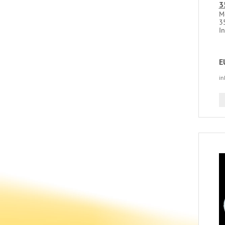
3
M
3
I
E
in