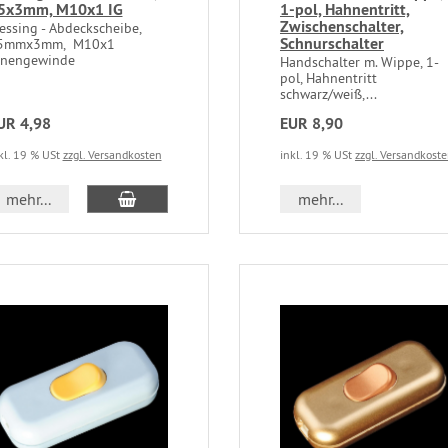
5x3mm, M10x1 IG
1-pol, Hahnentritt,
Zwischenschalter,
essing - Abdeckscheibe,
Schnurschalter
5mmx3mm, M10x1
nnengewinde
Handschalter m. Wippe, 1-
pol, Hahnentritt
schwarz/weiß,...
UR 4,98
EUR 8,90
kl. 19 % USt
zzgl. Versandkosten
inkl. 19 % USt
zzgl. Versandkost
mehr...
mehr...