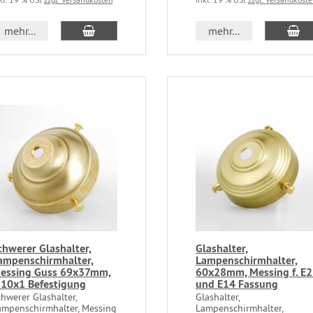
mehr...
mehr...
chwerer Glashalter,
Glashalter,
ampenschirmhalter,
Lampenschirmhalter,
essing Guss 69x37mm,
60x28mm, Messing f. E
10x1 Befestigung
und E14 Fassung
hwerer Glashalter,
Glashalter,
ampenschirmhalter, Messing
Lampenschirmhalter,