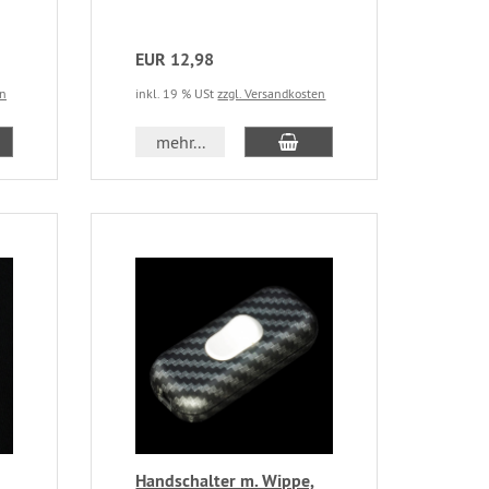
EUR 12,98
en
inkl. 19 % USt
zzgl. Versandkosten
mehr...
Handschalter m. Wippe,