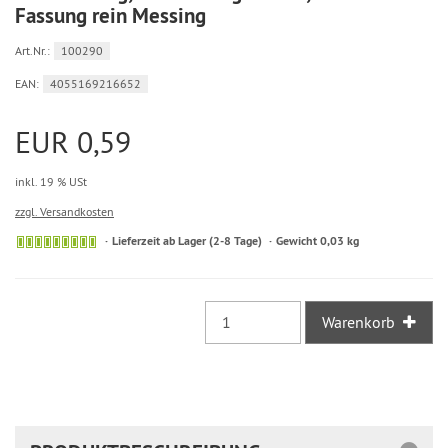
Fassung rein Messing
Art.Nr.:
100290
EAN:
4055169216652
EUR 0,59
inkl. 19 % USt
zzgl. Versandkosten
Sofort
Lieferzeit ab Lager (2-8 Tage)
Gewicht 0,03 kg
versandfähig,
ausreichende
Stückzahl
Warenkorb