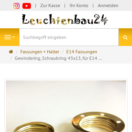
Zur Kasse
Ihr Konto
Anmelden
S
Navigation
Startseite
Fassungen + Halter
E14 Fassungen
Gewindering, Schraubring 43x13, für E14 ...