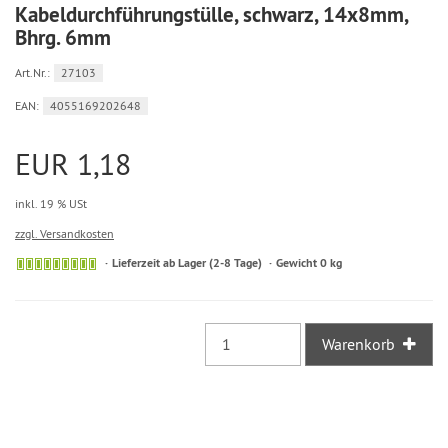
Kabeldurchführungstülle, schwarz, 14x8mm,
Bhrg. 6mm
Art.Nr.:
27103
EAN:
4055169202648
EUR 1,18
inkl. 19 % USt
zzgl. Versandkosten
Sofort
Lieferzeit ab Lager (2-8 Tage)
Gewicht 0 kg
versandfähig,
ausreichende
Stückzahl
Warenkorb