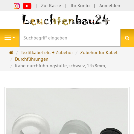
Zur Kasse
Ihr Konto
Anmelden
S
Navigation
Startseite
Textilkabel etc. + Zubehör
Zubehör für Kabel
Durchführungen
Kabeldurchführungstülle, schwarz, 14x8mm, ...