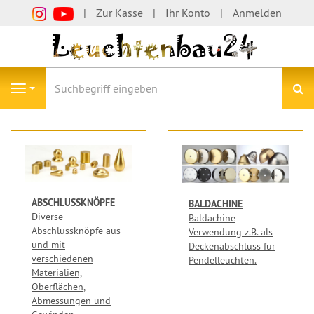
Zur Kasse
Ihr Konto
Anmelden
S
Navigation
ABSCHLUSSKNÖPFE
BALDACHINE
Diverse
Baldachine
Abschlussknöpfe aus
Verwendung z.B. als
und mit
Deckenabschluss für
verschiedenen
Pendelleuchten.
Materialien,
Oberflächen,
Abmessungen und