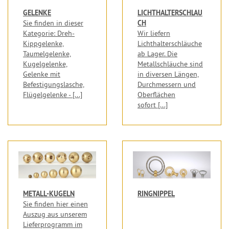
GELENKE
LICHTHALTERSCHLAU
CH
Sie finden in dieser
Kategorie: Dreh-
Wir liefern
Kippgelenke,
Lichthalterschläuche
Taumelgelenke,
ab Lager. Die
Kugelgelenke,
Metallschläuche sind
Gelenke mit
in diversen Längen,
Befestigungslasche,
Durchmessern und
Flügelgelenke - [...]
Oberflächen
sofort [...]
METALL-KUGELN
RINGNIPPEL
Sie finden hier einen
Auszug aus unserem
Lieferprogramm im