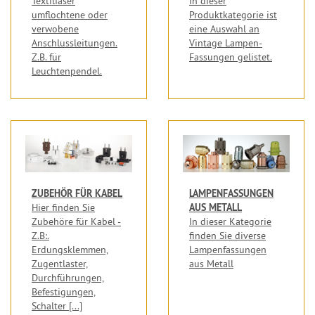
Textilfaser
In dieser
umflochtene oder
Produktkategorie ist
verwobene
eine Auswahl an
Anschlussleitungen.
Vintage Lampen-
Z.B. für
Fassungen gelistet.
Leuchtenpendel.
ZUBEHÖR FÜR KABEL
LAMPENFASSUNGEN
AUS METALL
Hier finden Sie
Zubehöre für Kabel -
In dieser Kategorie
Z.B:.
finden Sie diverse
Erdungsklemmen,
Lampenfassungen
Zugentlaster,
aus Metall
Durchführungen,
Befestigungen,
Schalter [...]