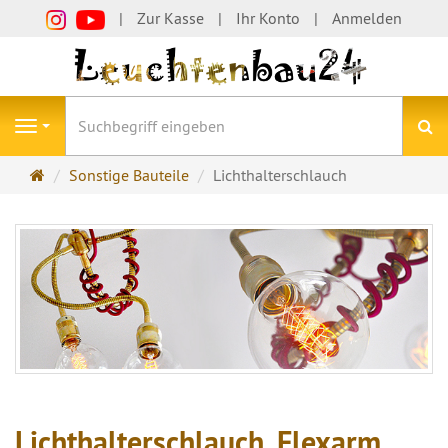
Zur Kasse
Ihr Konto
Anmelden
S
Navigation
Startseite
Sonstige Bauteile
Lichthalterschlauch
Lichthalterschlauch, Flexarm,