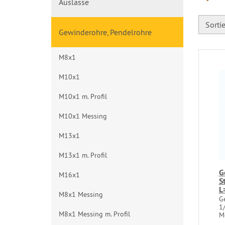
Auslässe
Sorti
Gewinderohre, Pendelrohre
M8x1
M10x1
M10x1 m. Profil
M10x1 Messing
M13x1
M13x1 m. Profil
G
M16x1
S
L
M8x1 Messing
G
1
M8x1 Messing m. Profil
M