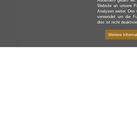
Außerdem geben wir I
Website an unsere Pa
Analysen weiter. Des 
verwendet um die Fu
dies ist nicht deaktivie
Weitere Informa