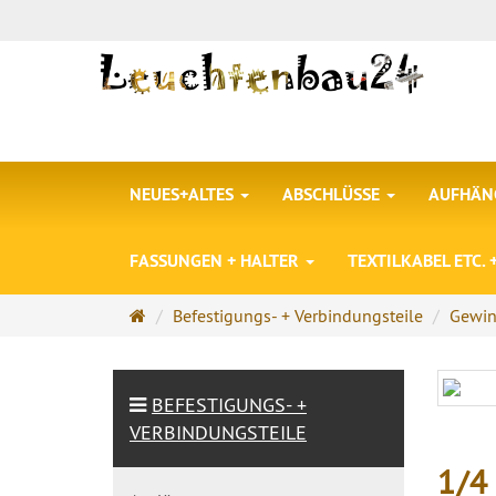
NEUES+ALTES
ABSCHLÜSSE
AUFHÄNG
FASSUNGEN + HALTER
TEXTILKABEL ETC.
Startseite
Befestigungs- + Verbindungsteile
Gewin
BEFESTIGUNGS- +
VERBINDUNGSTEILE
1/4 