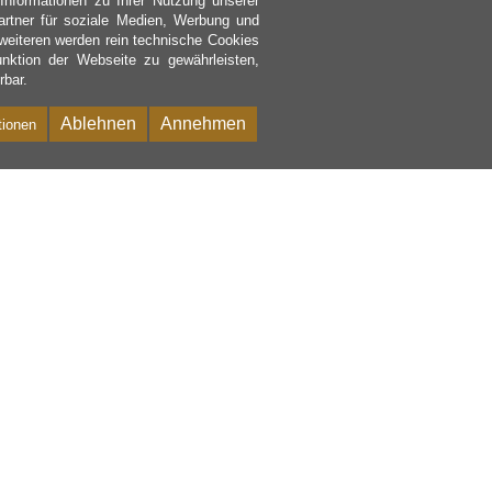
nformationen zu Ihrer Nutzung unserer
rtner für soziale Medien, Werbung und
weiteren werden rein technische Cookies
nktion der Webseite zu gewährleisten,
rbar.
Ablehnen
Annehmen
tionen
Bac
to
Top