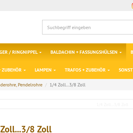
ER / RINGNIPPEL
BALDACHIN + FASSUNGSHÜLSEN
 + ZUBEHÖR
LAMPEN
TRAFOS + ZUBEHÖR
SONST
derohre, Pendelrohre
1/4 Zoll...3/8 Zoll
Zoll...3/8 Zoll