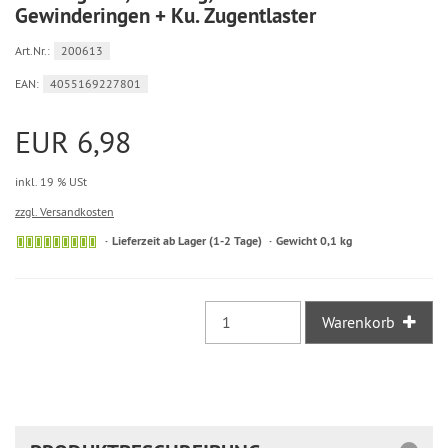
Gewinderingen + Ku. Zugentlaster
Art.Nr.:
200613
EAN:
4055169227801
EUR 6,98
inkl. 19 % USt
zzgl. Versandkosten
Sofort
Lieferzeit ab Lager (1-2 Tage)
Gewicht 0,1 kg
versandfähig,
ausreichende
Stückzahl
Warenkorb