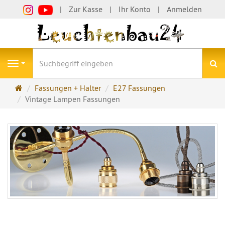
Zur Kasse
Ihr Konto
Anmelden
S
Navigation
Startseite
Fassungen + Halter
E27 Fassungen
Vintage Lampen Fassungen