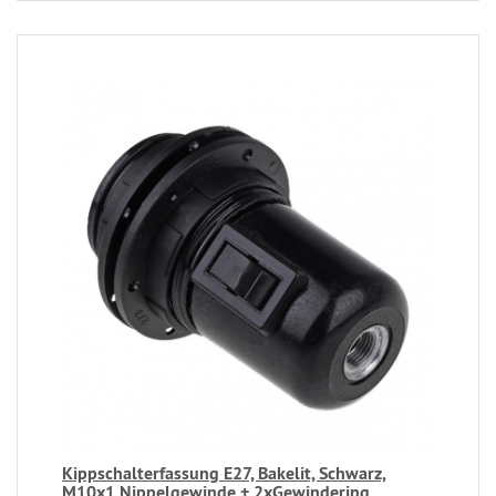
Kippschalterfassung E27, Bakelit, Schwarz,
M10x1 Nippelgewinde + 2xGewindering