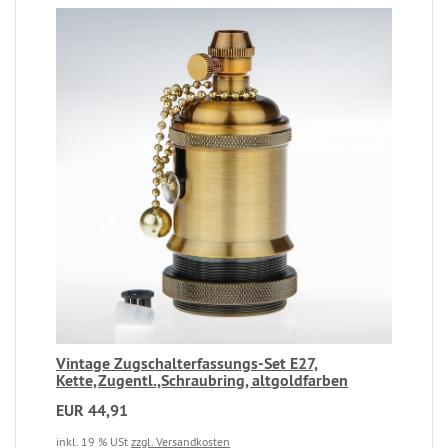
Vintage Zugschalterfassungs-Set E27,
Kette,Zugentl.,Schraubring, altgoldfarben
EUR 44,91
inkl. 19 % USt
zzgl. Versandkosten