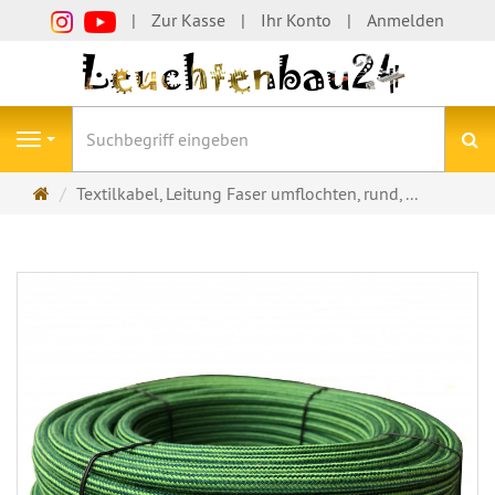
Zur Kasse
Ihr Konto
Anmelden
S
Navigation
Startseite
Textilkabel, Leitung Faser umflochten, rund, ...