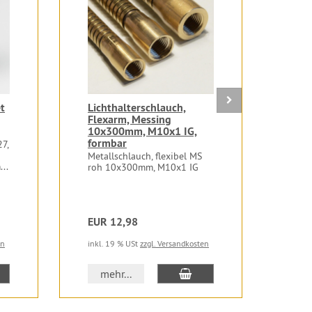
t
Lichthalterschlauch,
Mes
Flexarm, Messing
unb
10x300mm, M10x1 IG,
20c
formbar
x1
7,
Metallschlauch, flexibel MS
Mess
..
roh 10x300mm, M10x1 IG
unbe
Ø10
EUR 12,98
EUR
en
inkl. 19 % USt
zzgl. Versandkosten
inkl.
 den Warenkorb
In den Warenkorb
mehr...
m