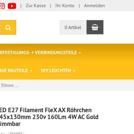
Zur Kasse
Ihr Konto
Anmelden
Warenkorb
Suchen
0 Artikel
BEFESTIGUNGS- + VERBINDUNGSTEILE
IGE BAUTEILE
DIY LEUCHTEN
130mm ...
ED E27 Filament FleX AX Röhrchen
45x130mm 230v 160Lm 4W AC Gold
immbar