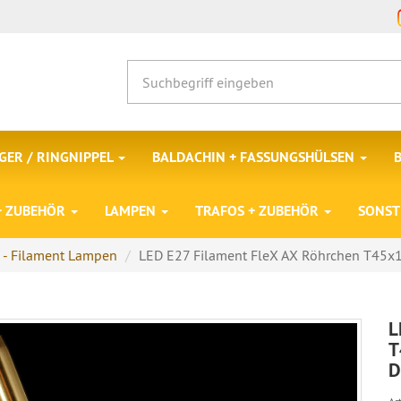
ER / RINGNIPPEL
BALDACHIN + FASSUNGSHÜLSEN
 + ZUBEHÖR
LAMPEN
TRAFOS + ZUBEHÖR
SONST
 - Filament Lampen
LED E27 Filament FleX AX Röhrchen T45x
L
T
D