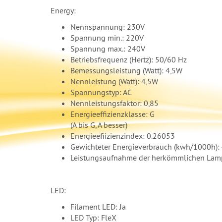
Energy:
Nennspannung: 230V
Spannung min.: 220V
Spannung max.: 240V
Betriebsfrequenz (Hertz): 50/60 Hz
Bemessungsleistung (Watt): 4,5W
Nennleistung (Watt): 4,5W
Spannungstyp: AC
Nennleistungsfaktor: 0,85
Energieeffizienzklasse: G
(A bis G, A besser)
Energieefiizienzindex: 0.26053
Gewichteter Energieverbrauch (kwh/1000h):
Leistungsaufnahme der herkömmlichen Lam
LED:
Filament LED: Ja
LED Typ: FleX