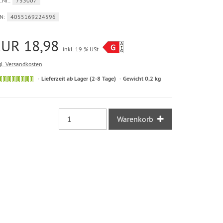
.Nr.:
753007
N:
4055169224596
EUR 18,98
inkl. 19 % USt
gl. Versandkosten
Sofort
Lieferzeit ab Lager (2-8 Tage)
Gewicht 0,2 kg
versandfähig,
ausreichende
Stückzahl
Warenkorb