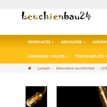
NEUES+ALTES
ABSCHLÜSSE
AUFHÄNG
FASSUNGEN + HALTER
TEXTILKABEL ETC.
Startseite
Lampen
Dekorative Leuchtmittel
LED