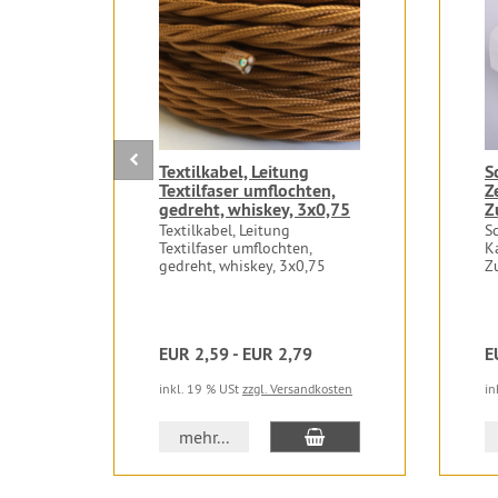
Textilkabel, Leitung
S
Textilfaser umflochten,
Z
gedreht, whiskey, 3x0,75
Z
Textilkabel, Leitung
S
Textilfaser umflochten,
K
gedreht, whiskey, 3x0,75
Z
EUR 2,59 - EUR 2,79
E
inkl. 19 % USt
zzgl. Versandkosten
in
In den Warenkorb
mehr...