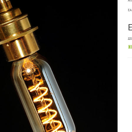
Art
EA
zz