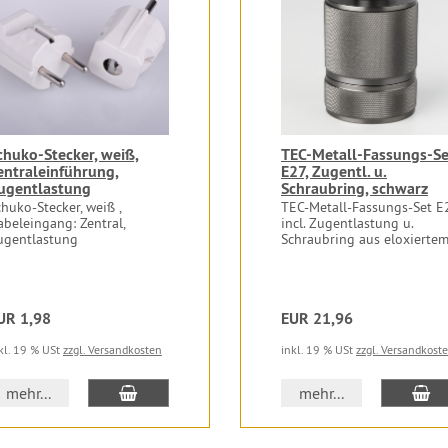
chuko-Stecker, weiß,
TEC-Metall-Fassungs-Se
entraleinführung,
E27, Zugentl. u.
ugentlastung
Schraubring, schwarz
chuko-Stecker, weiß ,
TEC-Metall-Fassungs-Set E2
abeleingang: Zentral,
incl. Zugentlastung u.
ugentlastung
Schraubring aus eloxiertem.
UR 1,98
EUR 21,96
kl. 19 % USt
zzgl. Versandkosten
inkl. 19 % USt
zzgl. Versandkost
In den Warenkorb
In
mehr...
mehr...