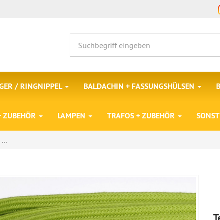
ER / RINGNIPPEL
BALDACHIN + FASSUNGSHÜLSEN
 + ZUBEHÖR
LAMPEN
TRAFOS + ZUBEHÖR
SONST
...
T