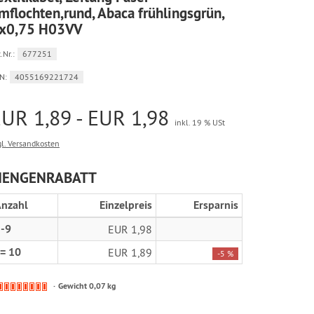
mflochten,rund, Abaca frühlingsgrün,
x0,75 H03VV
.Nr.:
677251
N:
4055169221724
UR 1,89 - EUR 1,98
inkl. 19 % USt
gl. Versandkosten
ENGENRABATT
nzahl
Einzelpreis
Ersparnis
-9
EUR 1,98
= 10
EUR 1,89
-5 %
Kein
Gewicht 0,07 kg
Lagerbestand.
Ware