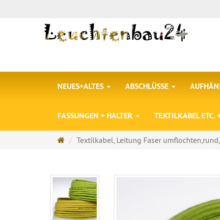
NEUES+ALTES
ABSCHLÜSSE
AUFHÄNG
FASSUNGEN + HALTER
TEXTILKABEL ETC.
Startseite
Textilkabel, Leitung Faser umflochten,rund, 