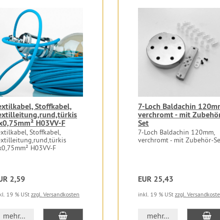
extilkabel, Stoffkabel,
7-Loch Baldachin 120m
extilleitung,rund,türkis
verchromt - mit Zubehö
x0,75mm² H03VV-F
Set
xtilkabel, Stoffkabel,
7-Loch Baldachin 120mm,
xtilleitung,rund,türkis
verchromt - mit Zubehör-Se
x0,75mm² H03VV-F
UR 2,59
EUR 25,43
kl. 19 % USt
zzgl. Versandkosten
inkl. 19 % USt
zzgl. Versandkost
In den Warenkorb
In
mehr...
mehr...