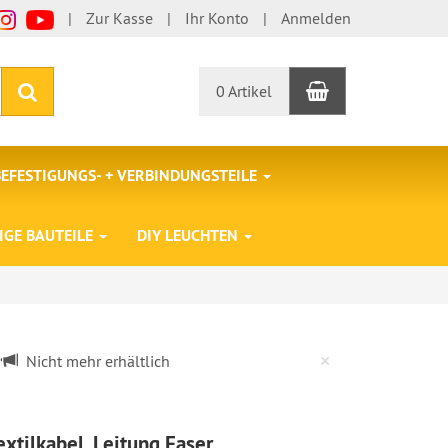
Zur Kasse
Ihr Konto
Anmelden
Warenkorb
Suchen
0 Artikel
BEFESTIGUNGS- + VERBINDUNGSTEILE
IGE BAUTEILE
DIY LEUCHTEN
Close
×
Nicht mehr erhältlich
extilkabel, Leitung Faser