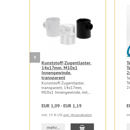
Kunststoff-Zugentlaster,
T
14x17mm, M10x1
T
Innengewinde,
2
transparent
Te
Te
Kunststoff-Zugentlaster,
2
transparent, 14x17mm,
M10x1 Innengewinde, mit...
EUR 1,09 - EUR 1,19
E
inkl. 19 % USt
zzgl. Versandkosten
in
In den Warenkorb
mehr...