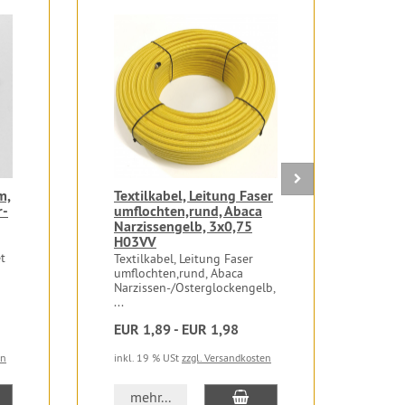
m,
Textilkabel, Leitung Faser
Fas
r-
umflochten,rund, Abaca
chr
Narzissengelb, 3x0,75
3tl
H03VV
1018
t
chro
Textilkabel, Leitung Faser
Nipp
umflochten,rund, Abaca
PPS
Narzissen-/Osterglockengelb,
...
EUR 1,89 - EUR 1,98
EUR
en
inkl. 19 % USt
zzgl. Versandkosten
inkl.
 den Warenkorb
In den Warenkorb
mehr...
m