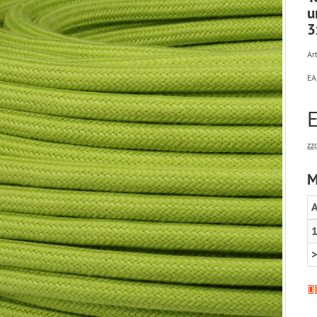
u
3
Art
EA
E
zz
M
A
1
>