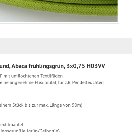
,rund, Abaca frühlingsgrün, 3x0,75 H03VV
-F mit umflochtenen Textilfäden
ine angenehme Flexibilität, für z.B. Pendelleuchten
in einem Stück bis zur max. Länge von 50m)
extilmantel
hlingsgrün(Hellgrün/Gelbgrün)