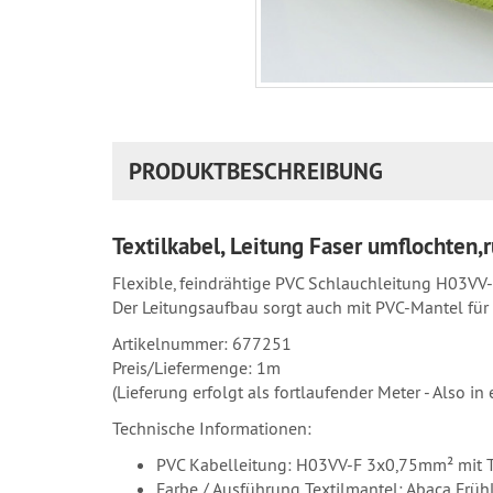
PRODUKTBESCHREIBUNG
Textilkabel, Leitung Faser umflochten
Flexible, feindrähtige PVC Schlauchleitung H03VV
Der Leitungsaufbau sorgt auch mit PVC-Mantel für e
Artikelnummer: 677251
Preis/Liefermenge: 1m
(Lieferung erfolgt als fortlaufender Meter - Also 
Technische Informationen:
PVC Kabelleitung: H03VV-F 3x0,75mm² mit T
Farbe / Ausführung Textilmantel: Abaca Frü