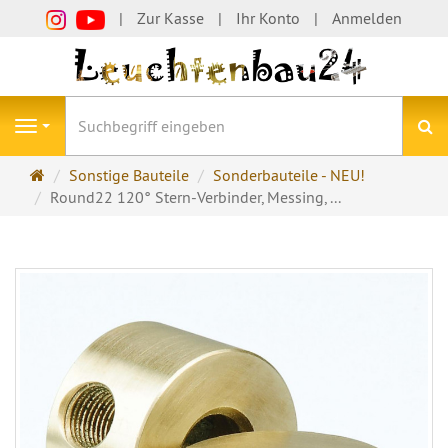
Zur Kasse
Ihr Konto
Anmelden
S
Navigation
Startseite
Sonstige Bauteile
Sonderbauteile - NEU!
Round22 120° Stern-Verbinder, Messing, ...