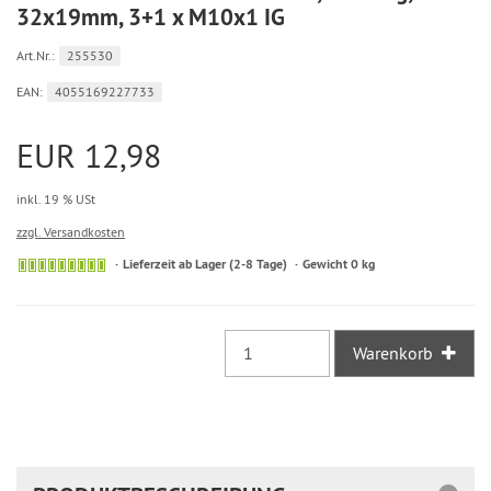
32x19mm, 3+1 x M10x1 IG
Art.Nr.:
255530
EAN:
4055169227733
EUR 12,98
inkl. 19 % USt
zzgl. Versandkosten
Sofort
Lieferzeit ab Lager (2-8 Tage)
Gewicht 0 kg
versandfähig,
ausreichende
Stückzahl
Warenkorb