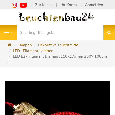
Zur Kasse
Ihr Konto
Anmelden
S
Navigation
Startseite
Lampen
Dekorative Leuchtmittel
LED - Filament Lampen
LED E27 Filament Diamant 110x175mm 230V 100Lm
...