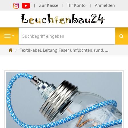
Zur Kasse
Ihr Konto
Anmelden
S
Navigation
Startseite
Textilkabel, Leitung Faser umflochten, rund, ...