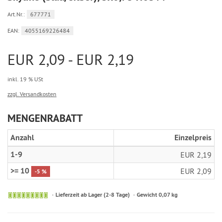
Art.Nr.:
677771
EAN:
4055169226484
EUR 2,09 - EUR 2,19
inkl. 19 % USt
zzgl. Versandkosten
MENGENRABATT
Anzahl
Einzelpreis
1-9
EUR 2,19
>= 10
EUR 2,09
-5 %
Sofort
Lieferzeit ab Lager (2-8 Tage)
Gewicht 0,07 kg
versandfähig,
ausreichende
Stückzahl