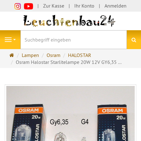
Zur Kasse
Ihr Konto
Anmelden
S
Navigation
Startseite
Lampen
Osram
HALOSTAR
Osram Halostar Starlitelampe 20W 12V GY6,35 ...