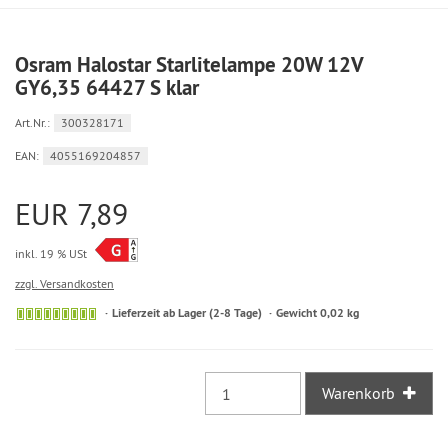
Osram Halostar Starlitelampe 20W 12V
GY6,35 64427 S klar
Art.Nr.:
300328171
EAN:
4055169204857
EUR 7,89
inkl. 19 % USt
zzgl. Versandkosten
Sofort
Lieferzeit ab Lager (2-8 Tage)
Gewicht 0,02 kg
versandfähig,
ausreichende
Stückzahl
Warenkorb