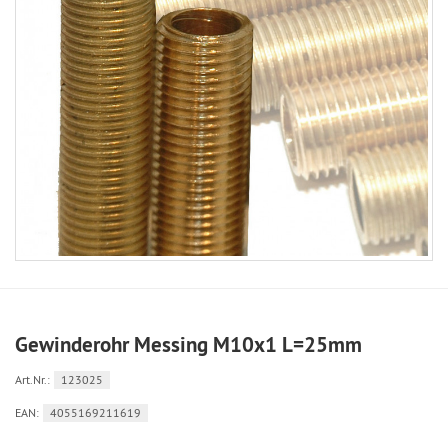
Gewinderohr Messing M10x1 L=25mm
Art.Nr.:
123025
EAN:
4055169211619