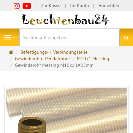
Zur Kasse
Ihr Konto
Anmelden
S
Navigation
Startseite
Befestigungs- + Verbindungsteile
Gewinderohre, Pendelrohre
M10x1 Messing
Gewinderohr Messing M10x1 L=25mm