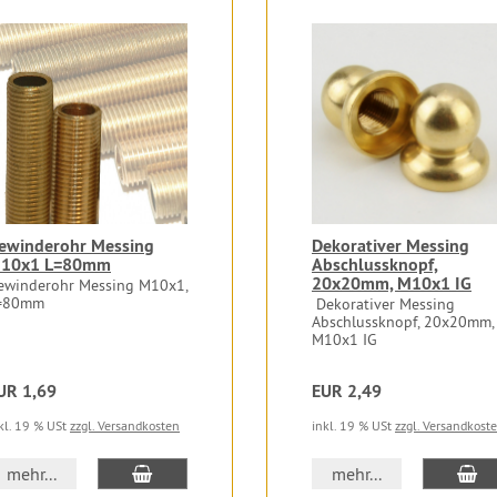
ewinderohr Messing
Dekorativer Messing
10x1 L=80mm
Abschlussknopf,
20x20mm, M10x1 IG
ewinderohr Messing M10x1,
=80mm
Dekorativer Messing
Abschlussknopf, 20x20mm,
M10x1 IG
UR 1,69
EUR 2,49
kl. 19 % USt
zzgl. Versandkosten
inkl. 19 % USt
zzgl. Versandkost
In den Warenkorb
In
mehr...
mehr...