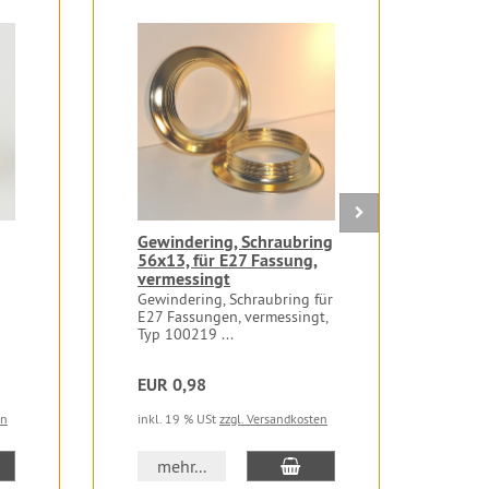
Gewindering, Schraubring
Mes
56x13, für E27 Fassung,
mit
vermessingt
Mess
T-Ge
Gewindering, Schraubring für
E27 Fassungen, vermessingt,
Typ 100219 ...
EUR 0,98
EUR
en
inkl. 19 % USt
zzgl. Versandkosten
inkl.
 den Warenkorb
In den Warenkorb
mehr...
m