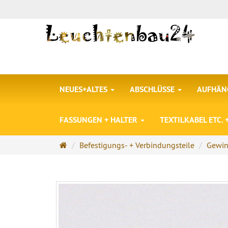
NEUES+ALTES
ABSCHLÜSSE
AUFHÄNG
FASSUNGEN + HALTER
TEXTILKABEL ETC.
Startseite
Befestigungs- + Verbindungsteile
Gewin