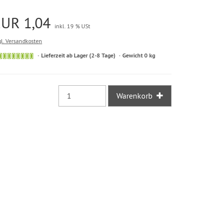
EUR 1,04
inkl. 19 % USt
gl. Versandkosten
Sofort
Lieferzeit ab Lager (2-8 Tage)
Gewicht 0 kg
versandfähig,
ausreichende
Stückzahl
Warenkorb