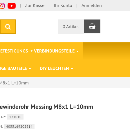
Zur Kasse
Ihr Konto
Anmelden
Warenkorb
Suchen
0 Artikel
BEFESTIGUNGS- + VERBINDUNGSTEILE
IGE BAUTEILE
DIY LEUCHTEN
 M8x1 L=10mm
ewinderohr Messing M8x1 L=10mm
.Nr.:
121010
N:
4055169202914