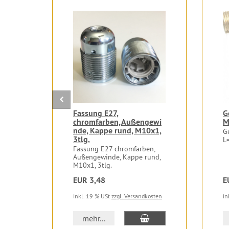
Fassung E27,
G
chromfarben,Außengewi
M
nde, Kappe rund, M10x1,
G
3tlg.
L
Fassung E27 chromfarben,
Außengewinde, Kappe rund,
M10x1, 3tlg.
EUR 3,48
E
inkl. 19 % USt
zzgl. Versandkosten
in
In den Warenkorb
mehr...