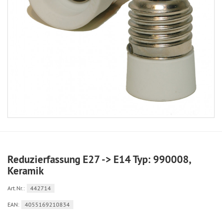
Reduzierfassung E27 -> E14 Typ: 990008,
Keramik
Art.Nr.:
442714
EAN:
4055169210834