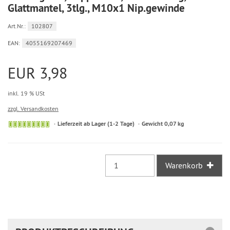
Glattmantel, 3tlg., M10x1 Nip.gewinde
Art.Nr.:
102807
EAN:
4055169207469
EUR 3,98
inkl. 19 % USt
zzgl. Versandkosten
Sofort
Lieferzeit ab Lager (1-2 Tage)
Gewicht 0,07 kg
versandfähig,
ausreichende
Stückzahl
Warenkorb