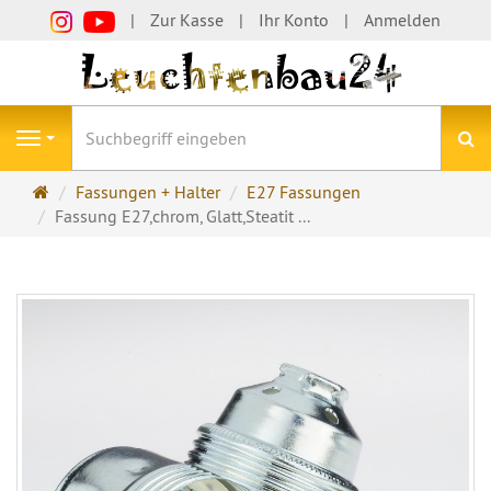
Zur Kasse
Ihr Konto
Anmelden
S
Navigation
Startseite
Fassungen + Halter
E27 Fassungen
Fassung E27,chrom, Glatt,Steatit ...