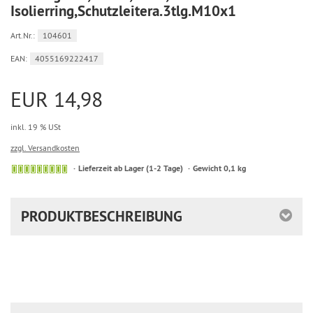
Isolierring,Schutzleitera.3tlg.M10x1
Art.Nr.:
104601
EAN:
4055169222417
EUR 14,98
inkl. 19 % USt
zzgl. Versandkosten
Sofort
Lieferzeit ab Lager (1-2 Tage)
Gewicht 0,1 kg
versandfähig,
ausreichende
Stückzahl
PRODUKTBESCHREIBUNG