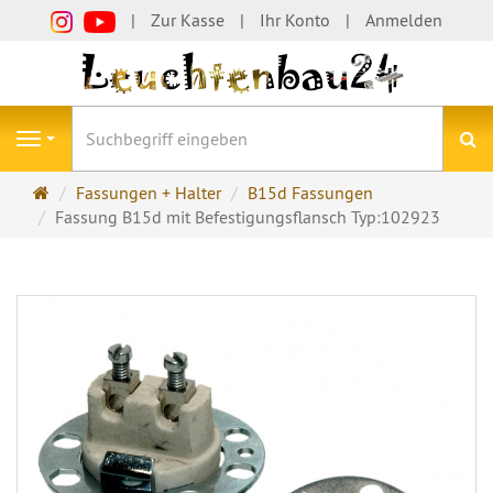
Zur Kasse
Ihr Konto
Anmelden
S
Navigation
Startseite
Fassungen + Halter
B15d Fassungen
Fassung B15d mit Befestigungsflansch Typ:102923