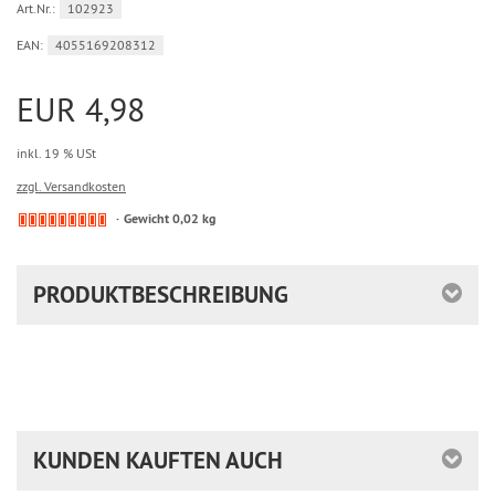
Art.Nr.:
102923
EAN:
4055169208312
EUR 4,98
inkl. 19 % USt
zzgl. Versandkosten
Kein
Gewicht 0,02 kg
Lagerbestand.
Ware
bereits
PRODUKTBESCHREIBUNG
nachbestellt
KUNDEN KAUFTEN AUCH