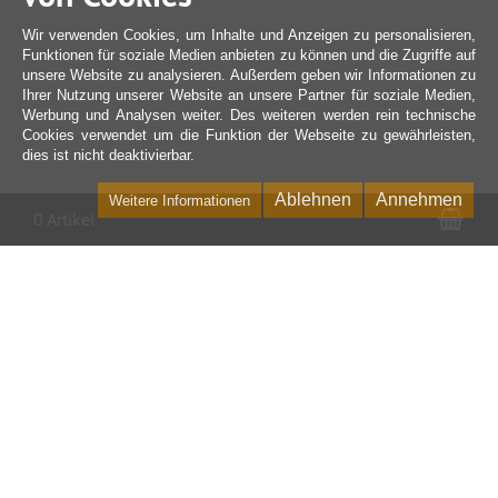
Wir verwenden Cookies, um Inhalte und Anzeigen zu personalisieren,
Funktionen für soziale Medien anbieten zu können und die Zugriffe auf
unsere Website zu analysieren. Außerdem geben wir Informationen zu
Ihrer Nutzung unserer Website an unsere Partner für soziale Medien,
Werbung und Analysen weiter. Des weiteren werden rein technische
Cookies verwendet um die Funktion der Webseite zu gewährleisten,
dies ist nicht deaktivierbar.
Ablehnen
Annehmen
Weitere Informationen
War
0 Artikel