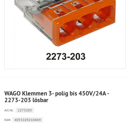
WAGO Klemmen 3- polig bis 450V/24A -
2273-203 lösbar
Art.Nr.:
2273203
EAN:
4055169210469