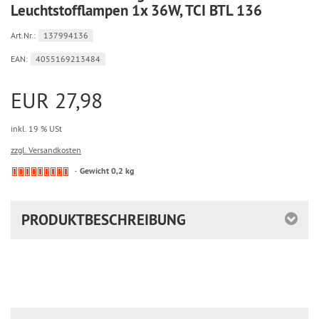
Leuchtstofflampen 1x 36W, TCI BTL 136
Art.Nr.:
137994136
EAN:
4055169213484
EUR 27,98
inkl. 19 % USt
zzgl. Versandkosten
Kein
Gewicht 0,2 kg
Lagerbestand.
Ware
bereits
PRODUKTBESCHREIBUNG
nachbestellt