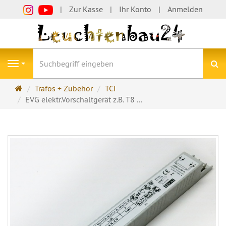
Zur Kasse
Ihr Konto
Anmelden
S
Navigation
Startseite
Trafos + Zubehör
TCI
EVG elektr.Vorschaltgerät z.B. T8 ...