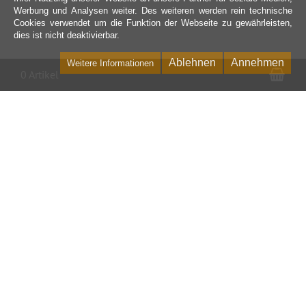
Werbung und Analysen weiter. Des weiteren werden rein technische
Cookies verwendet um die Funktion der Webseite zu gewährleisten,
dies ist nicht deaktivierbar.
Ablehnen
Annehmen
Weitere Informationen
War
0 Artikel
Kontakt
24h-7d Vertriebs GmbH