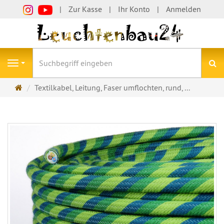
Zur Kasse
Ihr Konto
Anmelden
S
Navigation
Startseite
Textilkabel, Leitung, Faser umflochten, rund, ...