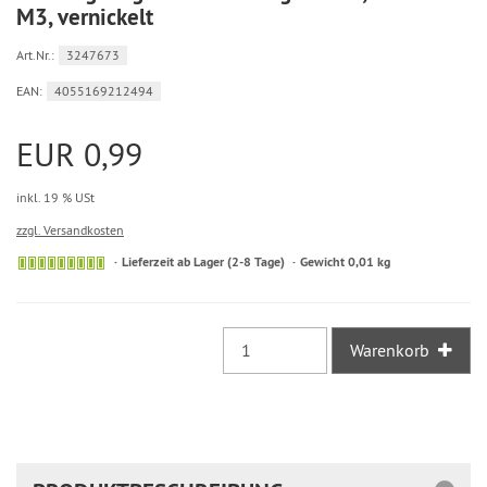
M3, vernickelt
Art.Nr.:
3247673
EAN:
4055169212494
EUR 0,99
inkl. 19 % USt
zzgl. Versandkosten
Sofort
Lieferzeit ab Lager (2-8 Tage)
Gewicht 0,01 kg
versandfähig,
ausreichende
Stückzahl
Warenkorb