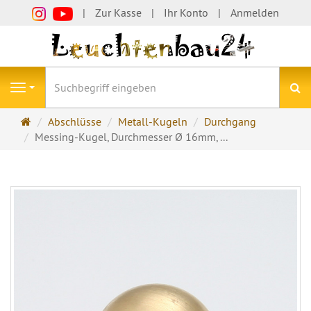
Zur Kasse
Ihr Konto
Anmelden
S
Navigation
Startseite
Abschlüsse
Metall-Kugeln
Durchgang
Messing-Kugel, Durchmesser Ø 16mm, ...