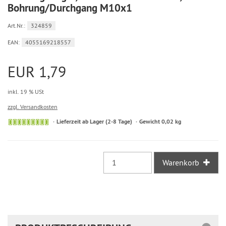
Bohrung/Durchgang M10x1
Art.Nr.:
324859
EAN:
4055169218557
EUR 1,79
inkl. 19 % USt
zzgl. Versandkosten
Sofort
Lieferzeit ab Lager (2-8 Tage)
Gewicht 0,02 kg
versandfähig,
ausreichende
Stückzahl
Warenkorb