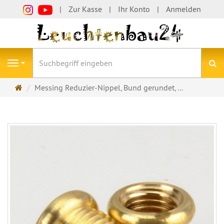
Zur Kasse
Ihr Konto
Anmelden
S
Navigation
Startseite
Messing Reduzier-Nippel, Bund gerundet, ...