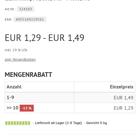
Art.Nr.:
324583
EAN:
4055169219561
EUR 1,29 - EUR 1,49
inkl. 19 % USt
zzgl. Versandkosten
MENGENRABATT
Anzahl
Einzelpreis
1-9
EUR 1,49
>= 10
EUR 1,29
-13 %
Sofort
Lieferzeit ab Lager (2-8 Tage)
Gewicht 0 kg
versandfähig,
ausreichende
Stückzahl