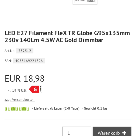
LED E27 Filament FleX TR Globe G95x135mm
230v 140Lm 4.5W AC Gold Dimmbar
Art.Nr.:
752512
EAN:
4055169224626
EUR 18,98
inkl. 19 % USt
zzgl. Versandkosten
Sofort
Lieferzeit ab Lager (2-8 Tage)
Gewicht 0,1 kg
versandfähig,
ausreichende
Stückzahl
Warenkorb