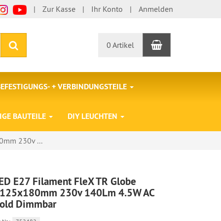
Zur Kasse
Ihr Konto
Anmelden
Warenkorb
Suchen
0 Artikel
BEFESTIGUNGS- + VERBINDUNGSTEILE
IGE BAUTEILE
DIY LEUCHTEN
0mm 230v ...
ED E27 Filament FleX TR Globe
125x180mm 230v 140Lm 4.5W AC
old Dimmbar