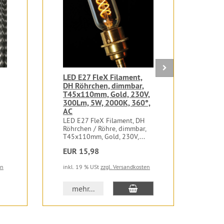
LED E27 FleX Filament,
Gew
DH Röhrchen, dimmbar,
53x
T45x110mm, Gold, 230V,
Mes
300Lm, 5W, 2000K, 360°,
Gewi
AC
53x1
LED E27 FleX Filament, DH
Röhrchen / Röhre, dimmbar,
T45x110mm, Gold, 230V,...
EUR 15,98
EUR
en
inkl. 19 % USt
zzgl. Versandkosten
inkl.
In den Warenkorb
mehr...
m