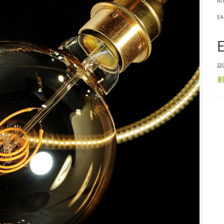
Art
EA
zz