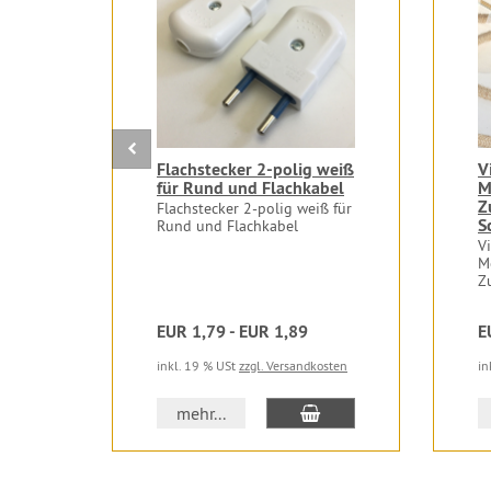
Flachstecker 2-polig weiß
V
für Rund und Flachkabel
M
Z
Flachstecker 2-polig weiß für
S
Rund und Flachkabel
V
M
Z
EUR 1,79 - EUR 1,89
E
inkl. 19 % USt
zzgl. Versandkosten
in
In den Warenkorb
mehr...