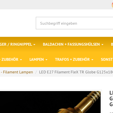
ER / RINGNIPPEL
BALDACHIN + FASSUNGSHÜLSEN
 + ZUBEHÖR
LAMPEN
TRAFOS + ZUBEHÖR
SONST
 - Filament Lampen
LED E27 Filament FleX TR Globe G125x18
L
G
G