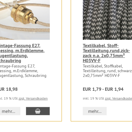
intage-Fassung E27,
Textilkabel, Stoff-
essing, m.Erdklemme,
Textilleitung,rund,zick-
ugentlastung,
zack n.a. 2x0,75mm²
chraubring
H03VV-F
intage-Fassung E27,
Textilkabel, Stoffkabel,
essing, m.Erdklemme,
Textilleitung, rund, schwarz
ugentlastung, Schraubring
2x0,75mm² H03VV-F
UR 18,98
EUR 1,79 - EUR 1,94
kl. 19 % USt
zzgl. Versandkosten
inkl. 19 % USt
zzgl. Versandkost
In den Warenkorb
mehr...
mehr...