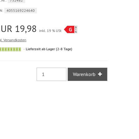
.Nr.:
752482
N:
4055169224640
EUR 19,98
inkl. 19 % USt
gl. Versandkosten
Sofort
Lieferzeit ab Lager (2-8 Tage)
versandfähig,
ausreichende
Stückzahl
Warenkorb