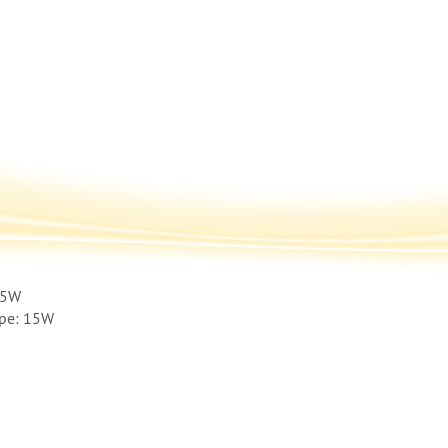
 5W
pe: 15W