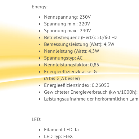
Energy:
Nennspannung: 230V
Spannung min.: 220V
Spannung max.: 240V
Betriebsfrequenz (Hertz): 50/60 Hz
Bemessungsleistung (Watt): 4,5W
Nennleistung (Watt): 4,5W
Spannungstyp: AC
Nennleistungsfaktor: 0,85
Energieeffizienzklasse: G
(A bis G, A besser)
Energieefiizienzindex: 0.26053
Gewichteter Energieverbrauch (kwh/1000h):
Leistungsaufnahme der herkömmlichen Lam
LED:
Filament LED: Ja
LED Typ: FleX