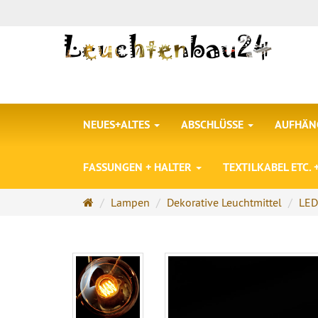
NEUES+ALTES
ABSCHLÜSSE
AUFHÄNG
FASSUNGEN + HALTER
TEXTILKABEL ETC.
Startseite
Lampen
Dekorative Leuchtmittel
LED