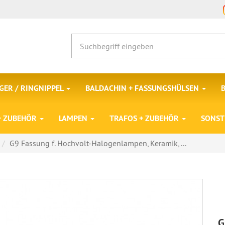
ER / RINGNIPPEL
BALDACHIN + FASSUNGSHÜLSEN
 + ZUBEHÖR
LAMPEN
TRAFOS + ZUBEHÖR
SONST
G9 Fassung f. Hochvolt-Halogenlampen, Keramik, ...
G