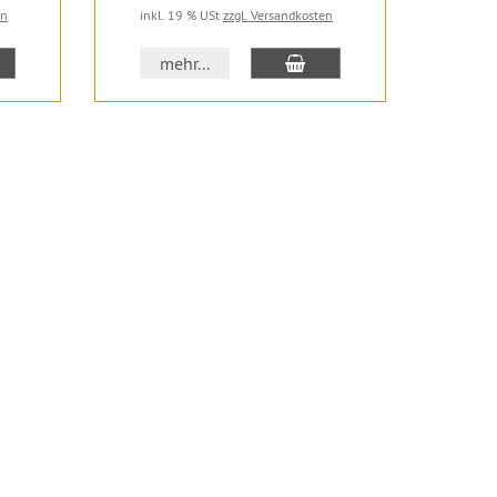
en
inkl. 19 % USt
zzgl. Versandkosten
inkl.
 den Warenkorb
In den Warenkorb
mehr...
m