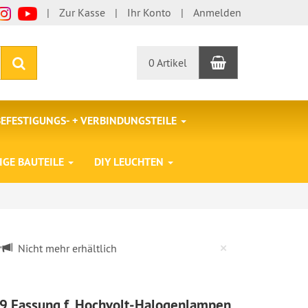
Zur Kasse
Ihr Konto
Anmelden
Warenkorb
Suchen
0 Artikel
BEFESTIGUNGS- + VERBINDUNGSTEILE
IGE BAUTEILE
DIY LEUCHTEN
Close
×
Nicht mehr erhältlich
9 Fassung f. Hochvolt-Halogenlampen,