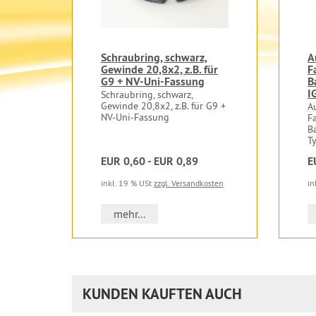
Schraubring, schwarz,
A
Gewinde 20,8x2, z.B. für
F
G9 + NV-Uni-Fassung
B
I
Schraubring, schwarz,
Gewinde 20,8x2, z.B. für G9 +
A
NV-Uni-Fassung
F
B
T
EUR 0,60 - EUR 0,89
E
inkl. 19 % USt
zzgl. Versandkosten
in
mehr...
KUNDEN KAUFTEN AUCH