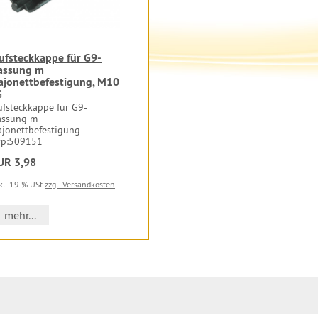
ufsteckkappe für G9-
assung m
ajonettbefestigung, M10
G
ufsteckkappe für G9-
assung m
ajonettbefestigung
yp:509151
UR 3,98
kl. 19 % USt
zzgl. Versandkosten
mehr...