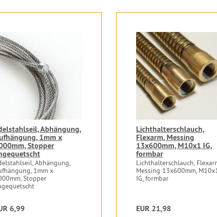
delstahlseil, Abhängung,
Lichthalterschlauch,
ufhängung, 1mm x
Flexarm, Messing
000mm, Stopper
13x600mm, M10x1 IG,
ngequetscht
formbar
delstahlseil, Abhängung,
Lichthalterschlauch, Flexar
ufhängung, 1mm x
Messing 13x600mm, M10x
000mm, Stopper
IG, formbar
ngequetscht
UR 6,99
EUR 21,98