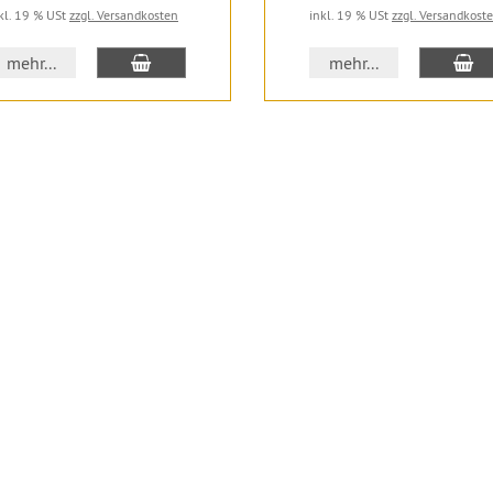
kl. 19 % USt
zzgl. Versandkosten
inkl. 19 % USt
zzgl. Versandkost
In den Warenkorb
In
mehr...
mehr...