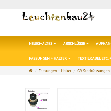
NEUES+ALTES
ABSCHLÜSSE
AUFHÄNG
FASSUNGEN + HALTER
TEXTILKABEL ETC.
Startseite
Fassungen + Halter
G9 Steckfassungen