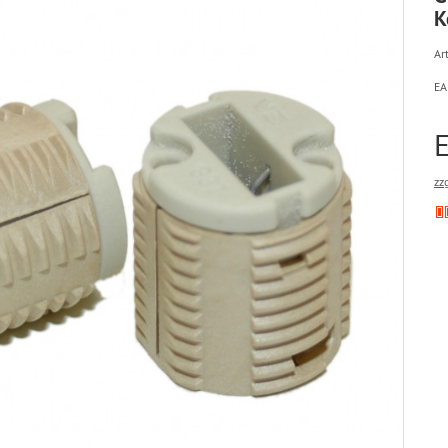
K
Art
EA
zz