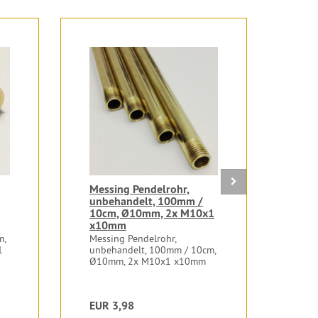
Messing Pendelrohr,
Gew
unbehandelt, 100mm /
M10
10cm, Ø10mm, 2x M10x1
Gewi
x10mm
L=1
m,
Messing Pendelrohr,
1
unbehandelt, 100mm / 10cm,
Ø10mm, 2x M10x1 x10mm
EUR 3,98
EUR