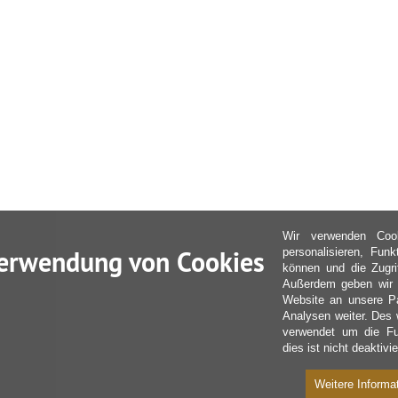
Wir verwenden Coo
erwendung von Cookies
personalisieren, Fun
können und die Zugri
Außerdem geben wir I
Website an unsere Pa
Analysen weiter. Des 
verwendet um die Fu
dies ist nicht deaktivie
Weitere Informa