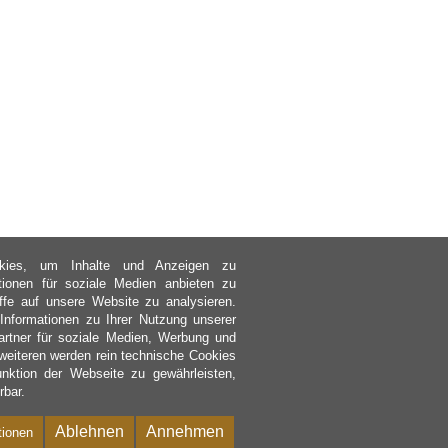
kies, um Inhalte und Anzeigen zu
ktionen für soziale Medien anbieten zu
ffe auf unsere Website zu analysieren.
nformationen zu Ihrer Nutzung unserer
rtner für soziale Medien, Werbung und
weiteren werden rein technische Cookies
nktion der Webseite zu gewährleisten,
rbar.
Ablehnen
Annehmen
tionen