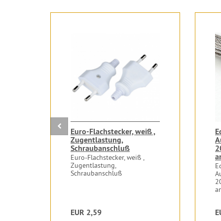
Euro-Flachstecker, weiß ,
E
Zugentlastung,
A
Schraubanschluß
2
a
Euro-Flachstecker, weiß ,
Zugentlastung,
E
Schraubanschluß
A
2
a
EUR 2,59
E