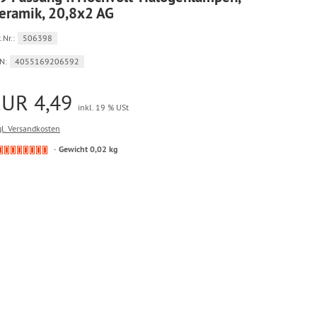
eramik, 20,8x2 AG
.Nr.:
506398
N:
4055169206592
EUR 4,49
inkl. 19 % USt
gl. Versandkosten
Kein
Gewicht 0,02 kg
Lagerbestand.
Ware
bereits
nachbestellt