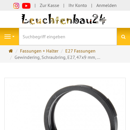
Zur Kasse
Ihr Konto
Anmelden
S
Navigation
Startseite
Fassungen + Halter
E27 Fassungen
Gewindering, Schraubring, E27, 47x9 mm, ...