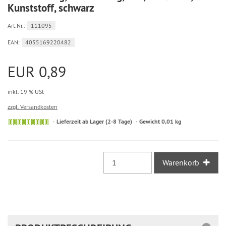
Kunststoff, schwarz
Art.Nr.:
111095
EAN:
4055169220482
EUR 0,89
inkl. 19 % USt
zzgl. Versandkosten
Sofort
Lieferzeit ab Lager (2-8 Tage)
Gewicht 0,01 kg
versandfähig,
ausreichende
Stückzahl
Warenkorb