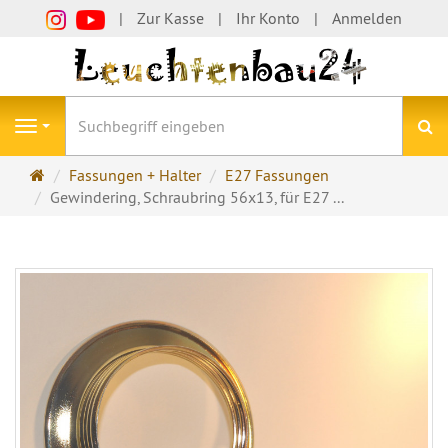
Zur Kasse
Ihr Konto
Anmelden
S
Navigation
Startseite
Fassungen + Halter
E27 Fassungen
Gewindering, Schraubring 56x13, für E27 ...