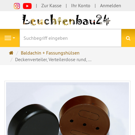
Zur Kasse
Ihr Konto
Anmelden
S
Navigation
Startseite
Baldachin + Fassungshülsen
Deckenverteiler, Verteilerdose rund, ...