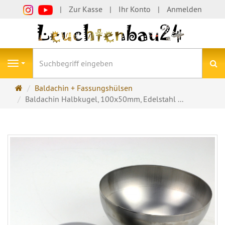
Zur Kasse
Ihr Konto
Anmelden
S
Navigation
Startseite
Baldachin + Fassungshülsen
Baldachin Halbkugel, 100x50mm, Edelstahl ...