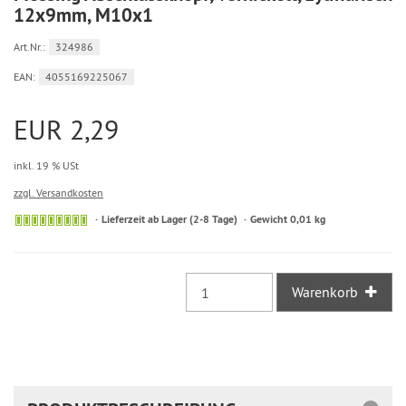
12x9mm, M10x1
Art.Nr.:
324986
EAN:
4055169225067
EUR 2,29
inkl. 19 % USt
zzgl. Versandkosten
Sofort
Lieferzeit ab Lager (2-8 Tage)
Gewicht 0,01 kg
versandfähig,
ausreichende
Stückzahl
Warenkorb