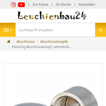
Zur Kasse
Ihr Konto
Anmelden
S
Navigation
Startseite
Abschlüsse
Abschlussknöpfe
Messing Abschlussknopf, vernickelt, ...