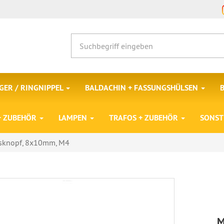
ER / RINGNIPPEL
BALDACHIN + FASSUNGSHÜLSEN
 + ZUBEHÖR
LAMPEN
TRAFOS + ZUBEHÖR
SONST
sknopf, 8x10mm, M4
M