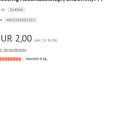
.Nr.:
324946
N:
4055169201351
EUR 2,00
inkl. 19 % USt
gl. Versandkosten
Kein
Gewicht 0 kg
Lagerbestand.
Ware
bereits
nachbestellt