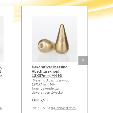
,
Dekorativer Messing
Mes
1
Abschlussknopf,
M10
18X37mm, M4 IG
it
Mess
13m
Messing Abschlussknopf,
18X37 mm, M4
Innengewinde, zu
dekorativen Zwecken
EUR 3,98
EUR
en
inkl. 19 % USt
zzgl. Versandkosten
inkl.