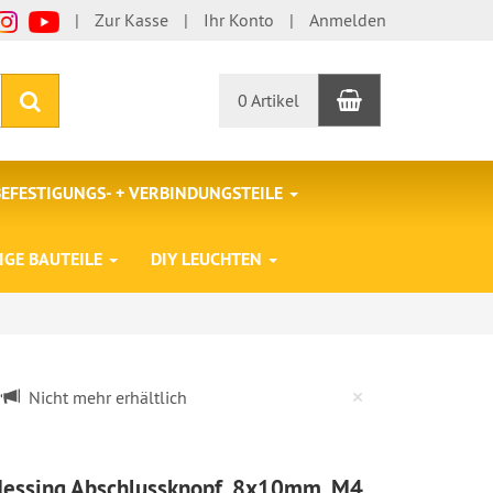
Zur Kasse
Ihr Konto
Anmelden
Warenkorb
Suchen
0 Artikel
BEFESTIGUNGS- + VERBINDUNGSTEILE
IGE BAUTEILE
DIY LEUCHTEN
Close
×
Nicht mehr erhältlich
essing Abschlussknopf, 8x10mm, M4