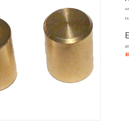
Art
EA
zz