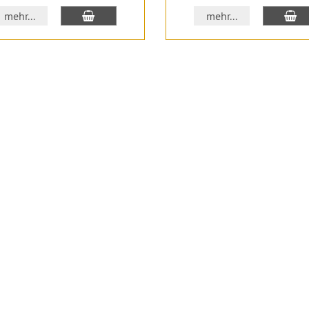
In den Warenkorb
In
mehr...
mehr...