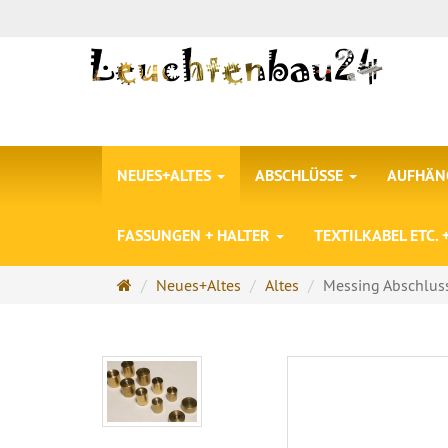
NEUES+ALTES
ABSCHLÜSSE
AUFHÄNG
FASSUNGEN + HALTER
TEXTILKABEL ETC.
Startseite
Neues+Altes
Altes
Messing Abschlus