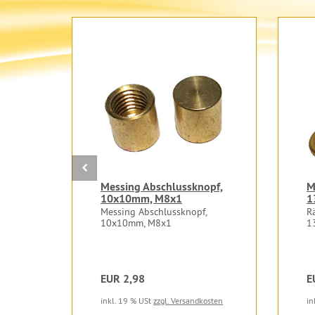
Messing Abschlussknopf,
M
10x10mm, M8x1
1
Messing Abschlussknopf,
R
10x10mm, M8x1
1
EUR 2,98
E
inkl. 19 % USt
zzgl. Versandkosten
in